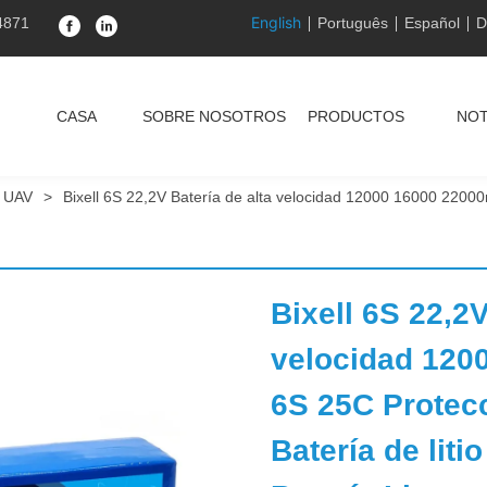
English
4871
Português
Español
D
CASA
SOBRE NOSOTROS
PRODUCTOS
NOT
a UAV
>
Bixell 6S 22,2V Batería de alta velocidad 12000 16000 220
Bixell 6S 22,2V
velocidad 120
6S 25C Protecc
Batería de litio